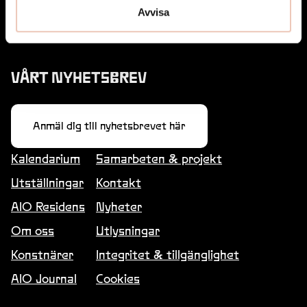
med Hallands sex kommuner: Kungsbacka,
Avvisa
Varberg, Falkenberg, Halmstad, Hylte och Laholm.
VÅRT NYHETSBREV
Anmäl dig till nyhetsbrevet här
Kalendarium
Samarbeten & projekt
Utställningar
Kontakt
AIO Residens
Nyheter
Om oss
Utlysningar
Konstnärer
Integritet & tillgänglighet
AIO Journal
Cookies