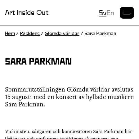
Nuvarande S
Art Inside Out
Sv
En
Hem
/
Residens
/
Glömda världar
/
Sara Parkman
SARA PARKMAN
Sommarutställningen Glömda världar avslutas
15 augusti med en konsert av hyllade musikern
Sara Parkman.
Violinisten, sångaren och kompositören Sara Parkman har
ifrågasatt och omfamnat traditioner så ogenerat och