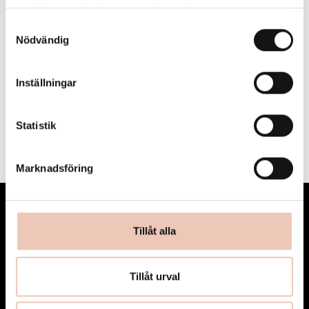
samlat in när du har använt deras tjänster.
Samtyckesval
Nödvändig
Inställningar
MER OM RESIDENSET
↓
Statistik
Marknadsföring
Text – plats
TJOLÖHOLM SLOTT, KUNGSBACKA
Tillåt alla
Tillåt urval
Art Inside Out drivs av Region Halland i samarbete