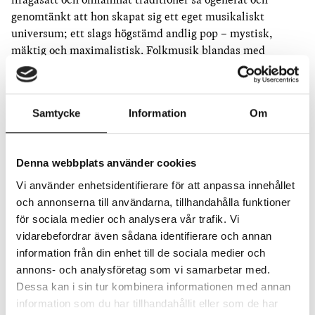
genomtänkt att hon skapat sig ett eget musikaliskt
universum; ett slags högstämd andlig pop – mystisk,
mäktig och maximalistisk. Folkmusik blandas med
synthar, vallåtar från fäbodar med tusen år gammal
religiös musik. Låttexterna har litterära referenser och är
inspirerade av bland andra den norska gruppen Wardrunas
Samtycke
Information
Om
musik utifrån fornnordisk kultur och mytologi, tonsättaren
och mystikern Hildegard av Bingen som levde på 1100-
talet och Elin Wägner som försvarade livet och freden och
Denna webbplats använder cookies
såg som människans uppgift att försöka vara en skapande
kraft när världen brinner.
Vi använder enhetsidentifierare för att anpassa innehållet
och annonserna till användarna, tillhandahålla funktioner
Genom åren har Sara Parkman flerfaldigt prisats vid Folk-
för sociala medier och analysera vår trafik. Vi
och Världsmusikgalan, tilldelats Dagens Nyheters
vidarebefordrar även sådana identifierare och annan
Kulturpris, utsetts till årets bästa liveakt på Manifestgalan
information från din enhet till de sociala medier och
och till Årets folkmusik på Grammisgalan.
annons- och analysföretag som vi samarbetar med.
Dessa kan i sin tur kombinera informationen med annan
Foto: Märta Thisner
information som du har tillhandahållit eller som de har