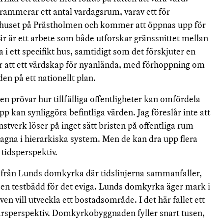
rammerar ett antal vardagsrum, varav ett för
i huset på Prästholmen och kommer att öppnas upp för
r är ett arbete som både utforskar gränssnittet mellan
a i ett specifikt hus, samtidigt som det förskjuter en
 att ett värdskap för nyanlända, med förhoppning om
en på ett nationellt plan.
n prövar hur tillfälliga offentligheter kan omfördela
 kan synliggöra befintliga värden. Jag föreslår inte att
nstverk löser på inget sätt bristen på offentliga rum
tagna i hierarkiska system. Men de kan dra upp flera
 tidsperspektiv.
l från Lunds domkyrka där tidslinjerna sammanfaller,
ra en testbädd för det eviga. Lunds domkyrka äger mark i
en vill utveckla ett bostadsområde. I det här fallet ett
sperspektiv. Domkyrkobyggnaden fyller snart tusen,