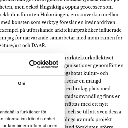
änheten, men också långsiktiga öppna processer som
ockholmsförorten Hökarängen, en samverkan mellan
m med konsten som verktyg föreslår en invånardriven
 exempel på utforskande arkitekturpraktiker influerade
som jag för närvarande samarbetar med inom ramen för
ecture/art och DAAR.
, har det brittiska konst- och arkitekturkollektivet
ammans med ett antal lokala organisationer genomfört en
ynliggöra ett befintligt, rivningshotat kultur- och
 gammal skola som sen 2012 huserar en mängd
Om
och kommunala aktörer. Det är en brokig plats med
 Jordbro står inför en större stadsomvandling finns en
shuset rivs, för att möjligen ersättas med ett nytt
rna platsens skitiga kvalitéer, och se till att även dessa
andahålla funktioner för
inleddes samarbete med muf. Många av mufs projekt
n information från din enhet
 tur kombinera informationen
pp som kommenterar, och ibland förskjuter, större