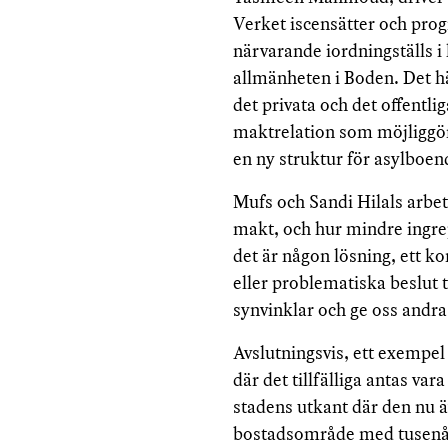
Verket iscensätter och prog
närvarande iordningställs 
allmänheten i Boden. Det hä
det privata och det offentlig
maktrelation som möjliggör
en ny struktur för asylboend
Mufs och Sandi Hilals arbete
makt, och hur mindre ingrepp
det är någon lösning, ett ko
eller problematiska beslut 
synvinklar och ge oss andra
Avslutningsvis, ett exempe
där det tillfälliga antas va
stadens utkant där den nu äv
bostadsområde med tusenår