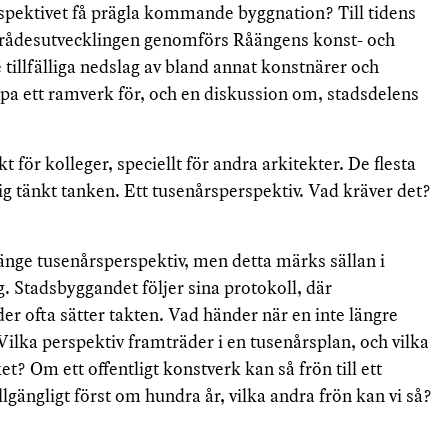
erspektivet få prägla kommande byggnation? Till tidens
rådesutvecklingen genomförs Råängens konst- och
 tillfälliga nedslag av bland annat konstnärer och
apa ett ramverk för, och en diskussion om, stadsdelens
 för kolleger, speciellt för andra arkitekter. De flesta
ig tänkt tanken. Ett tusenårsperspektiv. Vad kräver det?
länge tusenårsperspektiv, men detta märks sällan i
. Stadsbyggandet följer sina protokoll, där
er ofta sätter takten. Vad händer när en inte längre
ilka perspektiv framträder i en tusenårsplan, och vilka
et? Om ett offentligt konstverk kan så frön till ett
gängligt först om hundra år, vilka andra frön kan vi så?