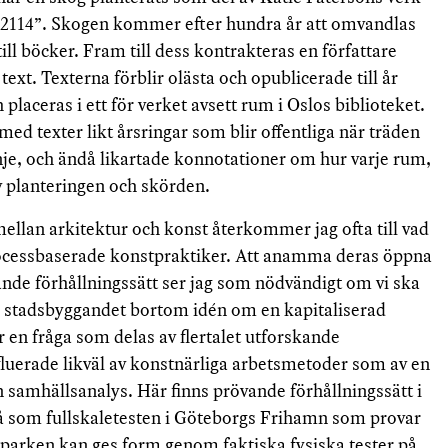
–2114”. Skogen kommer efter hundra år att omvandlas
 till böcker. Fram till dess kontrakteras en författare
text. Texterna förblir olästa och opublicerade till år
placeras i ett för verket avsett rum i Oslos biblioteket.
ed texter likt årsringar som blir offentliga när träden
nje, och ändå likartade konnotationer om hur varje rum,
v planteringen och skörden.
mellan arkitektur och konst återkommer jag ofta till vad
rocessbaserade konstpraktiker. Att anamma deras öppna
nde förhållningssätt ser jag som nödvändigt om vi ska
 i stadsbyggandet bortom idén om en kapitaliserad
r en fråga som delas av flertalet utforskande
nfluerade likväl av konstnärliga arbetsmetoder som av en
n samhällsanalys. Här finns prövande förhållningssätt i
 så som fullskaletesten i Göteborgs Frihamn som provar
parken kan ges form genom faktiska fysiska tester på