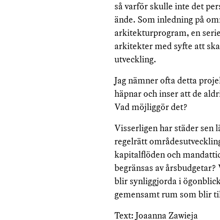
så varför skulle inte det p
ände. Som inledning på om
arkitekturprogram, en serie
arkitekter med syfte att sk
utveckling.
Jag nämner ofta detta projekt
häpnar och inser att de aldr
Vad möjliggör det?
Visserligen har städer sen 
regelrätt områdesutveckling
kapitalflöden och mandattid
begränsas av årsbudgetar? V
blir synliggjorda i ögonblick
gemensamt rum som blir till
Text: Joaanna Zawieja