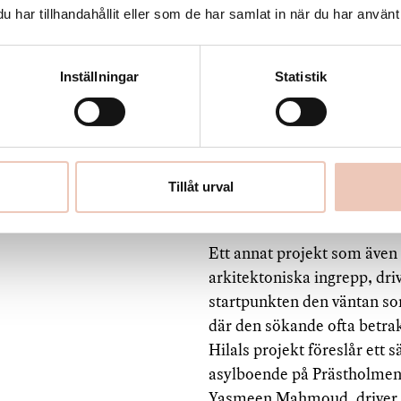
har tillhandahållit eller som de har samlat in när du har använt 
stadsbyggnadsprocesser. Der
sammanhang, och eftersträva
Festivalen i Jordbro ägde r
Inställningar
Statistik
näsa mitt i centrum på en ly
glasfiber och med en el-sla
att kasta ljus på entrén, sa
produktion i staden påmind
Tillåt urval
Den synliggör en vardag och 
öppet. Verket föreslår att f
Ett annat projekt som även
arkitektoniska ingrepp, dri
startpunkten den väntan som
där den sökande ofta betrakt
Hilals projekt föreslår ett 
asylboende på Prästholmen,
Yasmeen Mahmoud, driver Hil