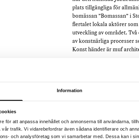
plats tillgängliga för allm
bomässan ”Bomassan” i St
flertalet lokala aktörer so
utveckling av området. Två
av konstnärliga processer 
Konst händer är muf archit
I Jordbro, utanför Stockholm
muf architecture/art tills
månadslång festival för att s
föreningshus. Huset är en
Information
kulturföreningar, företag 
fokus på produktion. Nu när
risk att kultur- och förening
cookies
kulturhus. I en önskan att vä
e för att anpassa innehållet och annonserna till användarna, tillh
får plats i det nya huset, 
vår trafik. Vi vidarebefordrar även sådana identifierare och anna
nnons- och analysföretag som vi samarbetar med. Dessa kan i sin
startar genom mindre ingre