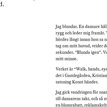
d.
Jag blundar. En dansare hå
rygg och leder mig framåt. V
hördes långt innan hon sa nå
tag om mitt huvud, vrider d
sekunder. ”Blunda igen”. Va
mitt minne.
Verket är “Walk, hands, e
det i Gamlegården, Kristian
satsning Konst händer.
Jag gick vandringen för snar
till dansarens takt, och så
en blomrabatt, reklamskylte