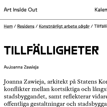
Art Inside Out
Kale
Hem
/
Residens
/
Konstnärligt arbete pågår
/
Tillfäl
TILLFÄLLIGHETER
Av
Joanna Zawieja
Joanna Zawieja, arkitekt på Statens Ko
konflikter mellan kortsiktiga och långsi
stadsbyggandet, samt reflekterar vidar
offentliga gestaltningar och stadsbyg