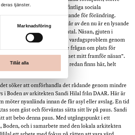
deras tjänster.
as arbete utgår ofta från befintliga sociala
r en arkitektur som är tillåtande för förändring.
um i höstas och det som återstår av den nu är en lysande
Marknadsföring
ktstolpe som stått släckt i åratal. Näsan, gjuten i
dd dragen från huset, löser ett vardagsproblem genom
mtidigt som den gör den större frågan om plats för
 genom att peka ut ”kulturhuset mitt framför näsan”.
Tillåt alla
visar att det nya kulturhuset redan finns här, helt
ramtiden redan är här.
 det söker att omförhandla det rådande genom mindre
vs i Boden av arkitekten Sandi Hilal från DAAR. Här är
 möter nyanlända innan de får asyl eller avslag. En tid
as som gäst och förväntas sätta sitt liv på paus. Sandi
sätt att bebo denna paus. Med utgångspunkt i ett
 Boden, och i samarbete med den lokala arkitekten
al ett arbete med fokus på rätten att vara värd.