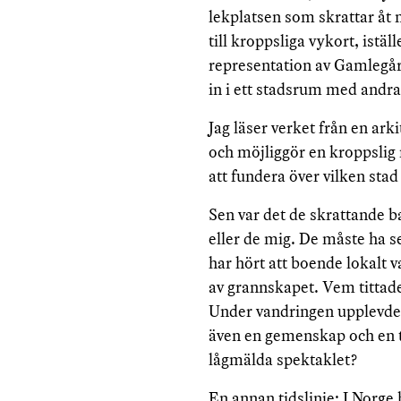
lekplatsen som skrattar åt 
till kroppsliga vykort, istä
representation av Gamlegårde
in i ett stadsrum med andra
Jag läser verket från en ar
och möjliggör en kroppslig 
att fundera över vilken st
Sen var det de skrattande b
eller de mig. De måste ha se
har hört att boende lokalt va
av grannskapet. Vem tittade
Under vandringen upplevde
även en gemenskap och en ti
lågmälda spektaklet?
En annan tidslinje: I Norge