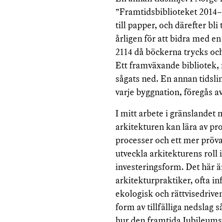
”Framtidsbiblioteket 2014
till papper, och därefter bli
årligen för att bidra med en 
2114 då böckerna trycks och 
Ett framväxande bibliotek, m
sågats ned. En annan tidsli
varje byggnation, föregås a
I mitt arbete i gränslandet 
arkitekturen kan lära av p
processer och ett mer pröva
utveckla arkitekturens roll
investeringsform. Det här ä
arkitekturpraktiker, ofta i
ekologisk och rättvisedrive
form av tillfälliga nedslag
hur den framtida Jubileums