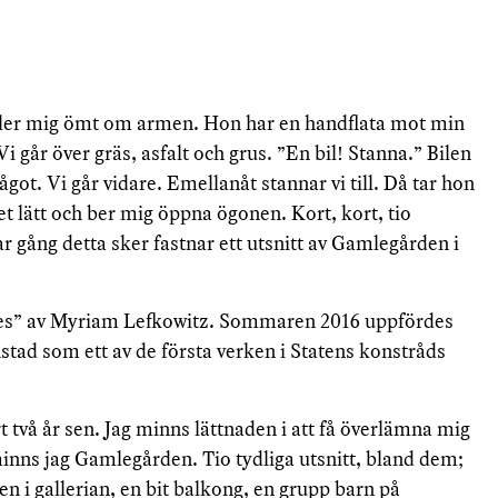
ller mig ömt om armen. Hon har en handflata mot min
i går över gräs, asfalt och grus. ”En bil! Stanna.” Bilen
got. Vi går vidare. Emellanåt stannar vi till. Då tar hon
et lätt och ber mig öppna ögonen. Kort, kort, tio
r gång detta sker fastnar ett utsnitt av Gamlegården i
yes” av Myriam Lefkowitz. Sommaren 2016 uppfördes
stad som ett av de första verken i Statens konstråds
t två år sen. Jag minns lättnaden i att få överlämna mig
 minns jag Gamlegården. Tio tydliga utsnitt, bland dem;
n i gallerian, en bit balkong, en grupp barn på