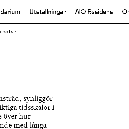
ndarium
Utställningar
AIO Residens
O
ligheter
nstråd, synliggör
ktiga tidsskalor i
e över hur
gande med långa