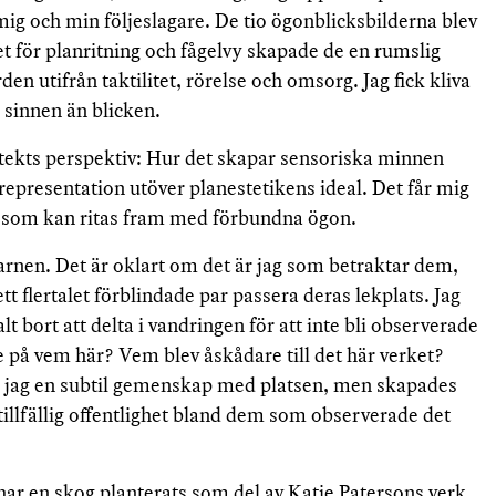
mig och min följeslagare. De tio ögonblicksbilderna blev
llet för planritning och fågelvy skapade de en rumslig
n utifrån taktilitet, rörelse och omsorg. Jag fick kliva
 sinnen än blicken.
kitekts perspektiv: Hur det skapar sensoriska minnen
representation utöver planestetikens ideal. Det får mig
ad som kan ritas fram med förbundna ögon.
arnen. Det är oklart om det är jag som betraktar dem,
tt flertalet förblindade par passera deras lekplats. Jag
lt bort att delta i vandringen för att inte bli observerade
 på vem här? Vem blev åskådare till det här verket?
 jag en subtil gemenskap med platsen, men skapades
llfällig offentlighet bland dem som observerade det
 har en skog planterats som del av Katie Patersons verk