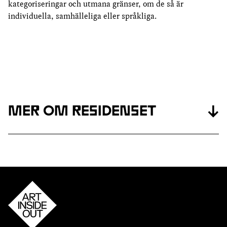
kategoriseringar och utmana gränser, om de så är
individuella, samhälleliga eller språkliga.
MER OM RESIDENSET
↓
Text
SOM EN SILL I SKÄRGÅRDEN. OM
VARBERGS KURORT OCH BADLIV