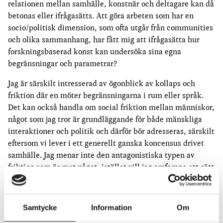
relationen mellan samhälle, konstnär och deltagare kan då
betonas eller ifrågasätts. Att göra arbeten som har en
socio/politisk dimension, som ofta utgår från communities
och olika sammanhang, har fått mig att ifrågasätta hur
forskningsbaserad konst kan undersöka sina egna
begränsningar och parametrar?
Jag är särskilt intresserad av ögonblick av kollaps och
friktion där en möter begränsningarna i rum eller språk.
Det kan också handla om social friktion mellan människor,
något som jag tror är grundläggande för både mänskliga
interaktioner och politik och därför bör adresseras, särskilt
eftersom vi lever i ett generellt ganska koncensus drivet
samhälle. Jag menar inte den antagonistiska typen av
friktion som är mot något, istället vill jag omfamna ett sätt
att arbeta på som finner oenigheter eller friktion
produktivt och använder det som ett sätt att röra sig
framåt.
Samtycke
Information
Om
En ska inte glömma den estetiska dimensionen av