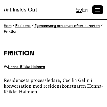
Nuvarande S
Art Inside Out
Sv
En
Hem
/
Residens
/
Egenomsorg och arvet efter kurorten
/
Friktion
FRIKTION
Av
Henna-Riikka Halonen
Residensets processledare, Cecilia Gelin i
konversation med residenskonstnären Henna-
Riikka Halonen.