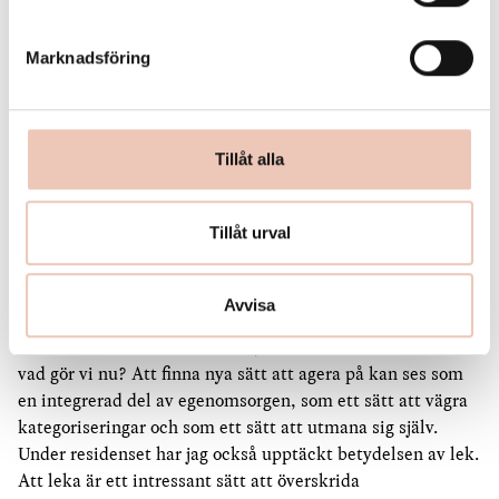
du sökte till residenset
Henna-Riikka Halonen:
Jag är fortfarande intresserad av
Marknadsföring
egenomsorg som en radikal handling och jag har under
residenset blivit mer egensinnig och självmedveten som
utgångspunkt för att skapa nya roller utanför de vi är vana
vid och nya sätt att vara på. Under residenset har jag tänkt
Tillåt alla
alltmer på vad som krävs av oss som individer och som
communities för att få höra till eller uppfylla särskilda
Tillåt urval
samhälleliga krav. Det verkar väldigt svårt för oss att kliva
ut ur dessa roller. Vi ska heller inte förbise den roll som
sociala medier spelar i detta. Jag reflekterar utifrån min
Avvisa
roll som konstnär; vad förväntas av oss och vad bidrar vi
med till samhället som helhet, hur rör vi oss framåt och
vad gör vi nu? Att finna nya sätt att agera på kan ses som
en integrerad del av egenomsorgen, som ett sätt att vägra
kategoriseringar och som ett sätt att utmana sig själv.
Under residenset har jag också upptäckt betydelsen av lek.
Att leka är ett intressant sätt att överskrida