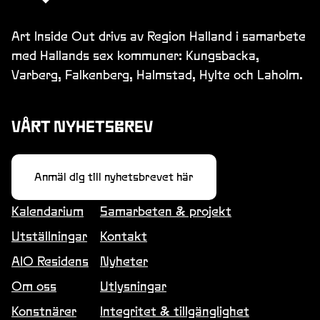
Christina Andersson-Wiking
Art Inside Out drivs av Region Halland i samarbete
med Hallands sex kommuner: Kungsbacka,
Text
Varberg, Falkenberg, Halmstad, Hylte och Laholm.
KURORTEN VARBERG
VÅRT NYHETSBREV
Anmäl dig till nyhetsbrevet här
Text
EGENOMSORG, EN ESSÄ
Kalendarium
Samarbeten & projekt
Utställningar
Kontakt
AIO Residens
Nyheter
Mattias Hagberg
Om oss
Utlysningar
Konstnärer
Integritet & tillgänglighet