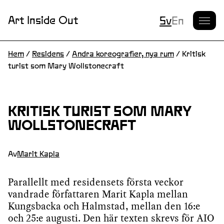
Nuvarande S
Art Inside Out
Sv
En
Hem
/
Residens
/
Andra koreografier, nya rum
/
Kritisk
turist som Mary Wollstonecraft
KRITISK TURIST SOM MARY
WOLLSTONECRAFT
Av
Marit Kapla
Parallellt med residensets första veckor
vandrade författaren Marit Kapla mellan
Kungsbacka och Halmstad, mellan den 16:e
och 25:e augusti. Den här texten skrevs för AIO