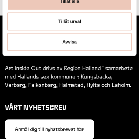
Tillåt alla
Text
Tillåt urval
SPEGELN SOM VISAR OSS SJÄLVA OCH
VÅR PLATS I NYTT LJUS
Avvisa
Sofia Larsson
Art Inside Out drivs av Region Halland i samarbete
med Hallands sex kommuner: Kungsbacka,
Varberg, Falkenberg, Halmstad, Hylte och Laholm.
VÅRT NYHETSBREV
Anmäl dig till nyhetsbrevet här