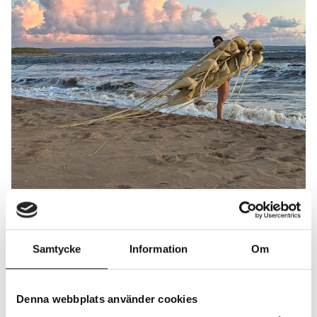
Ladda ner bild
Processbild Den fertila halvmånen: Ta säden dit man
kommer, Ingela Ihrman 2024
Samtycke
Information
Om
Foto Art Inside Out
Denna webbplats använder cookies