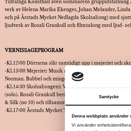
Tillfälliga Konsthall även sommarens grupputställning
verk av Helena Marika Ekenger, Johan Melander, Lind
och på Årstads Mycket Nedlagda Skolsal(ong) med sjutt
ljudverk av Rosali Grankull och filmsalong med ljud- oc
VERNISSAGEPROGRAM
-Kl.12:00 Dörrarna slår samtidigt upp i mejeriet och sk
-Kl.13:00 Mejeriet: Musik av och med Wittmar (solo).
Norman. Bubbel och mingel. Kort invigning
-Kl.14:30 Skolsal(ongen): Vi bjuder på bröd och ost. 
(solo). Rosali Grankull berättar om den interaktiva inst
Samtycke
& Silk (no 10) och tillsammans gör vi musik.
-Kl.17:00 Årstads Mycket Tillfälliga Konsthall och Skol
Denna webbplats använder 
Vi använder enhetsidentifierar