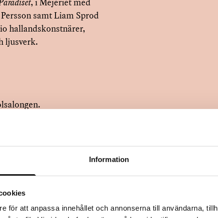
Paradiset
, i Mejeriet med
a Persson samt Liam Sprod
io hallandskonstnärer,
h ljusverk.
olsalongen.
 Performance av Åsa Dybwad
Musik av och med Wittmar
allationen Music for strings
Information
sal(ong) stänger
cookies
e för att anpassa innehållet och annonserna till användarna, tillh