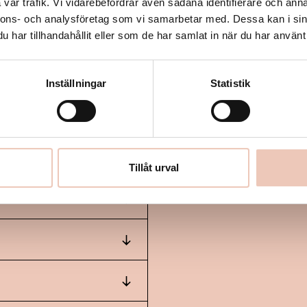
vår trafik. Vi vidarebefordrar även sådana identifierare och anna
nnons- och analysföretag som vi samarbetar med. Dessa kan i sin
har tillhandahållit eller som de har samlat in när du har använt 
öteborg, med möjlighet till
örbokade platser.
För att
halland.se
Se turlista under
Inställningar
Statistik
Tillåt urval
↓
↓
 skolsalongen.
↓
). Performance av Åsa