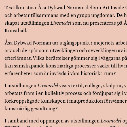
Textilkonstnär Åsa Dybwad Norman deltar i Art Inside
och arbetar tillsammans med en grupp ungdomar. De h
skapat utställningen
Livsmedel
som nu presenteras på År
Konsthall.
Åsa Dybwad Norman tar utgångspunkt i mejeriets arbet
arv och de spår som utvecklingen och avvecklingen av i
efterlämnat. Vilka berättelser gömmer sig i väggarna på
kan samskapande konstnärliga processer väcka till liv
erfarenheter som är invävda i våra historiska rum?
I utställningen
Livsmedel
visas textil, collage, skulptur,
arbetats fram i en kollektiv process och fördjupat sig i
förkroppsligade kunskapen i matproduktion försvinner.
konstnärlig gestaltning?
I samband med öppningen av utställningen
Livsmedel
öp