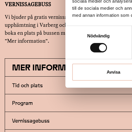
sociala medier och analysera 
VERNISSAGEBUSS
till de sociala medier och a
med annan information som du 
Vi bjuder på gratis vernissagebuss från Götaplatsen i G
upphämtning i Varberg och Falkenberg. OBS! Enbart f
Samtyckesval
boka en plats på bussen mejla till:
artinsideout@region
Nödvändig
”Mer information”.
MER INFORMATION
Avvisa
Tid och plats
När: 4 juli kl 13:00–16:00
Program
Var: Årstads Mycket Tillfälliga Konsthall
-Kl.12:00 Dörrarna slår samtidigt upp i mejeriet och
Vernissagebuss
Öppettider för utställningarna kl.12:00–17:00
-Kl.13:00 Mejeriet: Musik av och med Wittmar (solo
Dybwad Norman. Bubbel och mingel. Kort invigning