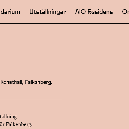
ndarium
Utställningar
AIO Residens
O
Konsthall, Falkenberg.
ällning
för Falkenberg.