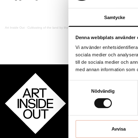
Samtycke
Art Inside Out
·
Cultivating of the land by the humans, with Cora Jongsma
Denna webbplats använder 
Vi använder enhetsidentifierar
sociala medier och analysera 
till de sociala medier och a
med annan information som du 
Art Inside Out drivs av 
Samtyckesval
med Hallands sex kommu
Nödvändig
Varberg, Falkenberg, Ha
Avvisa