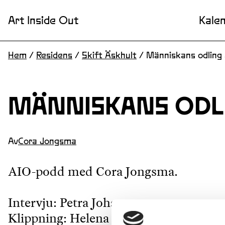
Art Inside Out
Kale
Hem
/
Residens
/
Skift Äskhult
/
Människans odling
MÄNNISKANS ODL
Av
Cora Jongsma
AIO-podd med Cora Jongsma.
Intervju: Petra Johansson
Klippning: Helena Persson