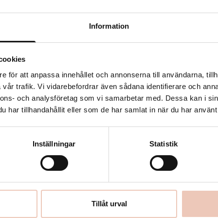
Information
cookies
e för att anpassa innehållet och annonserna till användarna, tillh
vår trafik. Vi vidarebefordrar även sådana identifierare och anna
nnons- och analysföretag som vi samarbetar med. Dessa kan i sin
har tillhandahållit eller som de har samlat in när du har använt 
Region Halland i samarbete
Kalendarium
ner: Kungsbacka,
Utställningar
Inställningar
Statistik
lmstad, Hylte och Laholm.
AIO Residens
Om oss
Konstnärer
Tillåt urval
AIO Journal