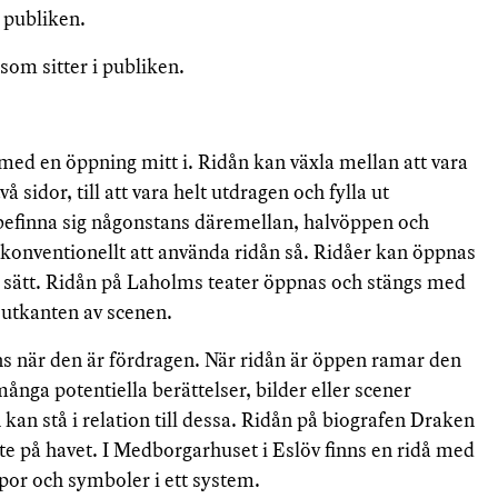
 publiken.
som sitter i publiken.
r, med en öppning mitt i. Ridån kan växla mellan att vara
å sidor, till att vara helt utdragen och fylla ut
befinna sig någonstans däremellan, halvöppen och
 konventionellt att använda ridån så. Ridåer kan öppnas
 sätt. Ridån på Laholms teater öppnas och stängs med
d utkanten av scenen.
s när den är fördragen. När ridån är öppen ramar den
ånga potentiella berättelser, bilder eller scener
kan stå i relation till dessa. Ridån på biografen Draken
ute på havet. I Medborgarhuset i Eslöv finns en ridå med
por och symboler i ett system.