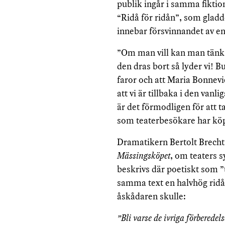
publik ingår i samma fiktio
“Ridå för ridån”, som gladd
innebar försvinnandet av en 
”Om man vill kan man tänka
den dras bort så lyder vi! B
faror och att Maria Bonnevi
att vi är tillbaka i den va
är det förmodligen för att 
som teaterbesökare har köp
Dramatikern Bertolt Brecht 
Mässingsköpet
, om teaters s
beskrivs där poetiskt som ”
samma text en halvhög ridå,
åskådaren skulle:
”Bli varse de ivriga förberedels