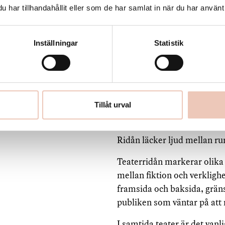
har tillhandahållit eller som de har samlat in när du har använt 
Underlandet…
Ridån stänger.
Inställningar
Statistik
Ridån skärmar av.
Ridån skapar förväntan.
Ridån delar upp.
Tillåt urval
Ridån skapar två rum av ett
Ridån läcker ljud mellan 
Teaterridån markerar olika
mellan fiktion och verkligh
framsida och baksida, grän
publiken som väntar på att 
I samtida teater är det vanl