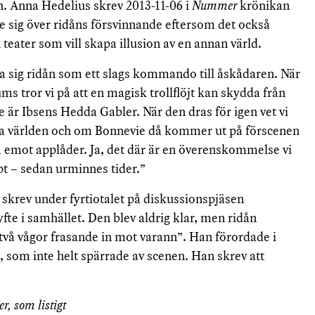
n. Anna Hedelius skrev 2013-11-06 i
Nummer
krönikan
e sig över ridåns försvinnande eftersom det också
teater som vill skapa illusion av en annan värld.
 sig ridån som ett slags kommando till åskådaren. När
ums tror vi på att en magisk trollflöjt kan skydda från
e är Ibsens Hedda Gabler. När den dras för igen vet vi
nliga världen och om Bonnevie då kommer ut på förscenen
ta emot applåder. Ja, det där är en överenskommelse vi
t – sedan urminnes tider.”
skrev under fyrtiotalet på diskussionspjäsen
yfte i samhället. Den blev aldrig klar, men ridån
två vågor frasande in mot varann”. Han förordade i
 som inte helt spärrade av scenen. Han skrev att
er, som listigt