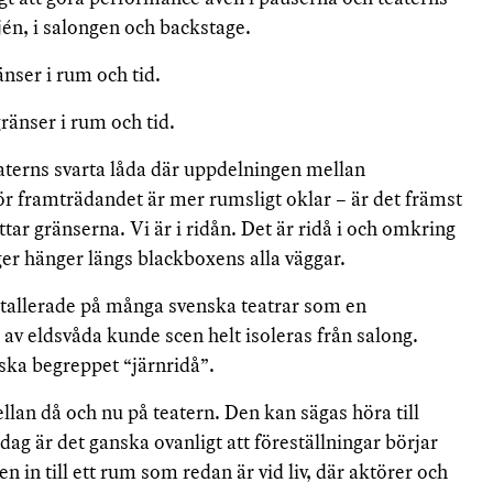
jén, i salongen och backstage.
nser i rum och tid.
änser i rum och tid.
eaterns svarta låda där uppdelningen mellan
ör framträdandet är mer rumsligt oklar – är det främst
ar gränserna. Vi är i ridån. Det är ridå i och omkring
ger hänger längs blackboxens alla väggar.
nstallerade på många svenska teatrar som en
 av eldsvåda kunde scen helt isoleras från salong.
ska begreppet “järnridå”.
an då och nu på teatern. Den kan sägas höra till
Idag är det ganska ovanligt att föreställningar börjar
n in till ett rum som redan är vid liv, där aktörer och