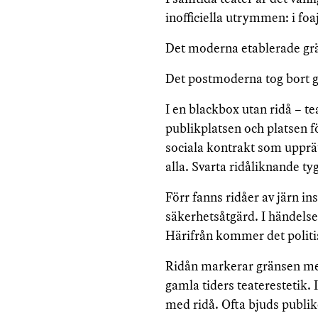
inofficiella utrymmen: i foa
Det moderna etablerade grä
Det postmoderna tog bort gr
I en blackbox utan ridå – t
publikplatsen och platsen f
sociala kontrakt som upprätt
alla. Svarta ridåliknande ty
Förr fanns ridåer av järn i
säkerhetsåtgärd. I händelse
Härifrån kommer det politi
Ridån markerar gränsen mell
gamla tiders teaterestetik. 
med ridå. Ofta bjuds publike