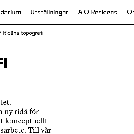
ndarium
Utställningar
AIO Residens
O
/
Ridåns topografi
I
tet.
 ny ridå för
t konceptuellt
rbete. Till vår