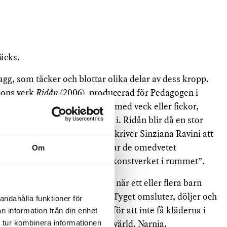
täcks.
g, som täcker och blottar olika delar av dess kropp.
sons verk
Ridån
(2006)
,
producerad för Pedagogen i
enna ridå är ett klädesplagg med veck eller fickor,
om går att stoppa in armarna i. Ridån blir då en stor
å Statens konstråds hemsida skriver Sinziana Ravini att
 sina kläder i kapprummet, “har de omedvetet
Om
 låtit människans skal härma konstverket i rummet”.
ll Kajsa G. Erikssons verk är när ett eller flera barn
 kläder i en stor garderob. Tyget omsluter, döljer och
andahålla funktioner för
 kanske försöker vara stilla för att inte få kläderna i
n information från din enhet
äcks fantasier om en annan värld. Narnia,
 tur kombinera informationen