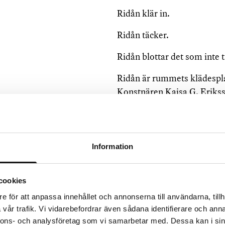
Ridån klär in.
Ridån täcker.
Ridån blottar det som inte 
Ridån är rummets klädesplag
Konstnären Kajsa G. Eriks
Göteborg, utforskar detta. D
invändigt klädda av siden, s
cape. I en text om verket p
när publiken hänger av sig
Information
interagerat med ridån, och
En situation som relaterar ti
cookies
gömmer sig bakom de vuxnas
e för att anpassa innehållet och annonserna till användarna, tillh
dämpar ljud och ljus. Barnen
vår trafik. Vi vidarebefordrar även sådana identifierare och anna
gungning. Bakom kläderna v
nnons- och analysföretag som vi samarbetar med. Dessa kan i sin