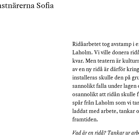
onstnärerna Sofia
Ridåarbetet tog avstamp i e
Laholm. Vi ville donera rid
kvar. Men teatern är kult
av en ny ridå är därför krin
installeras skulle den på gr
sannolikt falla under lagen
osannolikt att ridån skulle f
spår från Laholm som vi tar
laddat med arbete, tankar o
framtiden.
Vad är en ridå? Tankar ur arb