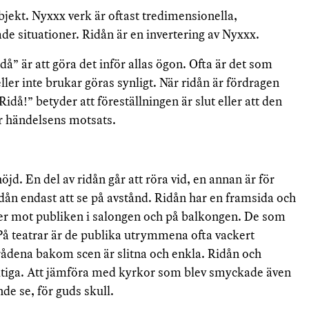
 objekt. Nyxxx verk är oftast tredimensionella,
de situationer. Ridån är en invertering av Nyxxx.
då” är att göra det inför allas ögon. Ofta är det som
ler inte brukar göras synligt. När ridån är fördragen
idå!” betyder att föreställningen är slut eller att den
är händelsens motsats.
jd. En del av ridån går att röra vid, en annan är för
dån endast att se på avstånd. Ridån har en framsida och
er mot publiken i salongen och på balkongen. De som
På teatrar är de publika utrymmena ofta vackert
ena bakom scen är slitna och enkla. Ridån och
aktiga. Att jämföra med kyrkor som blev smyckade även
de se, för guds skull.