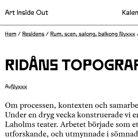
Art Inside Out
Kale
Hem
/
Residens
/
Rum, scen, salong, balkong Nyxxx
RIDÅNS TOPOGRAF
Av
Nyxxx
Om processen, kontexten och samarbe
Under en dryg vecka konstruerade vi en
Laholms teater. Arbetet började som et
utforskande, och utmynnade i sömnadsa