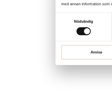
med annan information som du 
Samtyckesval
Nödvändig
Avvisa