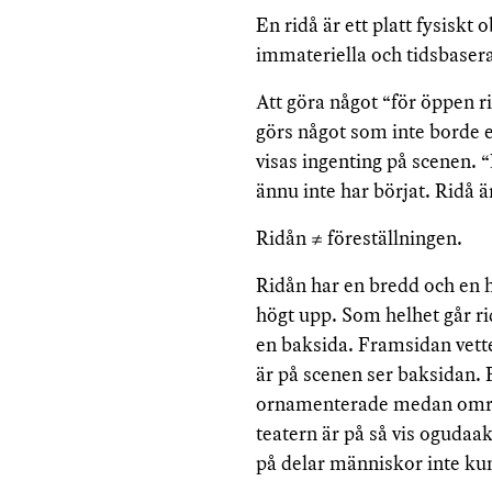
En ridå är ett platt fysiskt
immateriella och tidsbasera
Att göra något “för öppen ri
görs något som inte borde el
visas ingenting på scenen. “R
ännu inte har börjat. Ridå 
Ridån ≠ föreställningen.
Ridån har en bredd och en hö
högt upp. Som helhet går ri
en baksida. Framsidan vett
är på scenen ser baksidan. 
ornamenterade medan områd
teatern är på så vis oguda
på delar människor inte kun