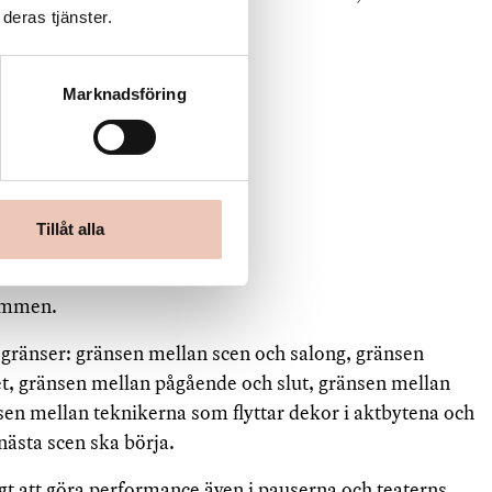
deras tjänster.
Marknadsföring
Tillåt alla
.
rummen.
 gränser: gränsen mellan scen och salong, gränsen
et, gränsen mellan pågående och slut, gränsen mellan
sen mellan teknikerna som flyttar dekor i aktbytena och
nästa scen ska börja.
igt att göra performance även i pauserna och teaterns