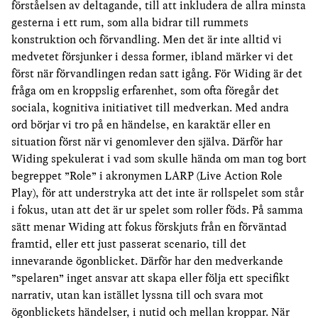
förståelsen av deltagande, till att inkludera de allra minsta
gesterna i ett rum, som alla bidrar till rummets
konstruktion och förvandling. Men det är inte alltid vi
medvetet försjunker i dessa former, ibland märker vi det
först när förvandlingen redan satt igång. För Widing är det
fråga om en kroppslig erfarenhet, som ofta föregår det
sociala, kognitiva initiativet till medverkan. Med andra
ord börjar vi tro på en händelse, en karaktär eller en
situation först när vi genomlever den själva. Därför har
Widing spekulerat i vad som skulle hända om man tog bort
begreppet ”Role” i akronymen LARP (Live Action Role
Play), för att understryka att det inte är rollspelet som står
i fokus, utan att det är ur spelet som roller föds. På samma
sätt menar Widing att fokus förskjuts från en förväntad
framtid, eller ett just passerat scenario, till det
innevarande ögonblicket. Därför har den medverkande
”spelaren” inget ansvar att skapa eller följa ett specifikt
narrativ, utan kan istället lyssna till och svara mot
ögonblickets händelser, i nutid och mellan kroppar. När