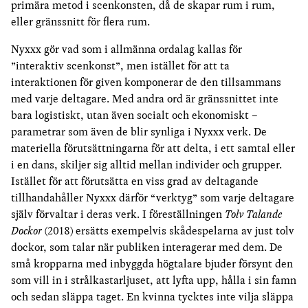
primära metod i scenkonsten, då de skapar rum i rum,
eller gränssnitt för flera rum.
Nyxxx gör vad som i allmänna ordalag kallas för
”interaktiv scenkonst”, men istället för att ta
interaktionen för given komponerar de den tillsammans
med varje deltagare. Med andra ord är gränssnittet inte
bara logistiskt, utan även socialt och ekonomiskt –
parametrar som även de blir synliga i Nyxxx verk. De
materiella förutsättningarna för att delta, i ett samtal eller
i en dans, skiljer sig alltid mellan individer och grupper.
Istället för att förutsätta en viss grad av deltagande
tillhandahåller Nyxxx därför “verktyg” som varje deltagare
själv förvaltar i deras verk. I föreställningen
Tolv Talande
Dockor
(2018) ersätts exempelvis skådespelarna av just tolv
dockor, som talar när publiken interagerar med dem. De
små kropparna med inbyggda högtalare bjuder försynt den
som vill in i strålkastarljuset, att lyfta upp, hålla i sin famn
och sedan släppa taget. En kvinna tycktes inte vilja släppa