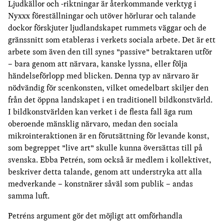
Ljudkällor och -riktningar är återkommande verktyg i
Nyxxx föreställningar och utöver hörlurar och talande
dockor förskjuter ljudlandskapet rummets väggar och de
gränssnitt som etableras i verkets sociala arbete. Det är ett
arbete som även den till synes ”passive” betraktaren utför
– bara genom att närvara, kanske lyssna, eller följa
händelseförlopp med blicken. Denna typ av närvaro är
nödvändig för scenkonsten, vilket omedelbart skiljer den
från det öppna landskapet i en traditionell bildkonstvärld.
I bildkonstvärlden kan verket i de flesta fall äga rum
oberoende mänsklig närvaro, medan den sociala
mikrointeraktionen är en förutsättning för levande konst,
som begreppet ”live art” skulle kunna översättas till på
svenska. Ebba Petrén, som också är medlem i kollektivet,
beskriver detta talande, genom att understryka att alla
medverkande – konstnärer såväl som publik – andas
samma luft.
Petréns argument gör det möjligt att omförhandla