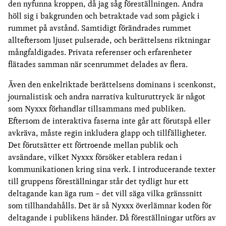
den nyfunna kroppen, då jag såg föreställningen. Andra
höll sig i bakgrunden och betraktade vad som pågick i
rummet på avstånd. Samtidigt förändrades rummet
allteftersom ljuset pulserade, och berättelsens riktningar
mångfaldigades. Privata referenser och erfarenheter
flätades samman när scenrummet delades av flera.
Även den enkelriktade berättelsens dominans i scenkonst,
journalistisk och andra narrativa kulturuttryck är något
som Nyxxx förhandlar tillsammans med publiken.
Eftersom de interaktiva faserna inte går att förutspå eller
avkräva, måste regin inkludera glapp och tillfälligheter.
Det förutsätter ett förtroende mellan publik och
avsändare, vilket Nyxxx försöker etablera redan i
kommunikationen kring sina verk. I introducerande texter
till gruppens föreställningar står det tydligt hur ett
deltagande kan äga rum – det vill säga vilka gränssnitt
som tillhandahålls. Det är så Nyxxx överlämnar koden för
deltagande i publikens händer. Då föreställningar utförs av