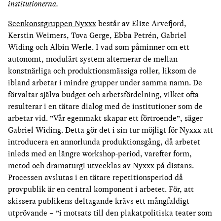
institutionerna.
Scenkonstgruppen Nyxxx
består av Elize Arvefjord,
Kerstin Weimers, Tova Gerge, Ebba Petrén, Gabriel
Widing och Albin Werle. I vad som påminner om ett
autonomt, modulärt system alternerar de mellan
konstnärliga och produktionsmässiga roller, liksom de
ibland arbetar i mindre grupper under samma namn. De
förvaltar själva budget och arbetsfördelning, vilket ofta
resulterar i en tätare dialog med de institutioner som de
arbetar vid. ”Vår egenmakt skapar ett förtroende”, säger
Gabriel Widing. Detta gör det i sin tur möjligt för Nyxxx att
introducera en annorlunda produktionsgång, då arbetet
inleds med en längre workshop-period, varefter form,
metod och dramaturgi utvecklas av Nyxxx på distans.
Processen avslutas i en tätare repetitionsperiod då
provpublik är en central komponent i arbetet. För, att
skissera publikens deltagande krävs ett mångfaldigt
utprövande – ”i motsats till den plakatpolitiska teater som