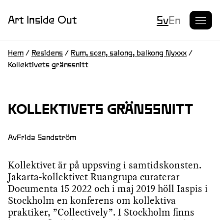
Nuvarande S
Art Inside Out
Sv
En
Hem
/
Residens
/
Rum, scen, salong, balkong Nyxxx
/
Kollektivets gränssnitt
KOLLEKTIVETS GRÄNSSNITT
Av
Frida Sandström
Kollektivet är på uppsving i samtidskonsten.
Jakarta-kollektivet Ruangrupa curaterar
Documenta 15 2022 och i maj 2019 höll Iaspis i
Stockholm en konferens om kollektiva
praktiker, ”Collectively”. I Stockholm finns