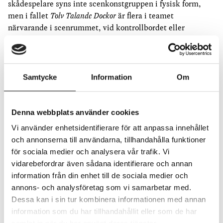
skådespelare syns inte scenkonstgruppen i fysisk form,
men i fallet
Tolv Talande Dockor
är flera i teamet
närvarande i scenrummet, vid kontrollbordet eller
tillsammans med publiken. I dessa fall tar
gruppmedlemmarna rollen som värd eller guide och sätter
sig i samma situation som publiken bjudits in i. Genom
detta blir gränssnittets dialogmässiga funktion mer
Samtycke
Information
Om
uppenbar, samtidigt som gruppen lär sig av publikens
respons och vidareutvecklar sitt arbete därefter.
Denna webbplats använder cookies
För Nyxxx-medlemmen Gabriel Widing är det en
Vi använder enhetsidentifierare för att anpassa innehållet
existentiell fråga att synas eller närvara någonstans, vilket
och annonserna till användarna, tillhandahålla funktioner
är som känsligast när det kommer till människors röster
för sociala medier och analysera vår trafik. Vi
eller ansikten, menar han. Med dockornas icke-mänskliga
vidarebefordrar även sådana identifierare och annan
kropp, handens beröring eller hörlurarnas sekundära rum
information från din enhet till de sociala medier och
underlättas dock denna närvaro, vilket Widing jämför med
annons- och analysföretag som vi samarbetar med.
bildkonstens mer öppna landskap av installationer utan
Dessa kan i sin tur kombinera informationen med annan
någon uppenbar riktning eller ordning mellan verken. Han
information som du har tillhandahållit eller som de har
beskriver det som att bildkonsten vill föreslå en öppen