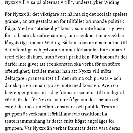
Nyxxx vill visa på alternativ till”, understryker Widing.
För Nyxxx är det viktigare att närma sig det sociala spelets
gränser, än att gestalta en för tillfället brinnande politisk
fråga. Med en ”otidsenlig” konst, som inte kastar sig över
första bästa aktualitetsämne, kan scenkonsten utvecklas
långsiktigt, menar Widing. Så kan konstartens relation till
det offentliga och privata rummet förhandlas inte enbart i
teori eller diskurs, utan även i praktiken. För honom är det
därför inte givet att scenkonsten ska verka för en större
offentlighet, istället menar han att Nyxxx vill möta
deltagare i gränssnittet till det intima och privata – och
där skapa en annan typ av möte med konsten. Även om
begreppet gränssnitt idag främst associeras till en digital
värld, är det för Nyxxx snarare fråga om det sociala och
estetiska mötet mellan konstverk och publik. Trots att
gruppen är verksam i förhållandevis traditionella
teatersammanhang är detta snitt högst angeläget för
gruppen. Var Nyxxx än verkar framstår detta vara deras