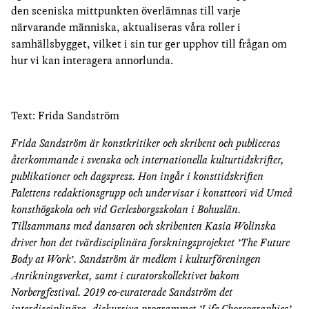
den sceniska mittpunkten överlämnas till varje
närvarande människa, aktualiseras våra roller i
samhällsbygget, vilket i sin tur ger upphov till frågan om
hur vi kan interagera annorlunda.
Text: Frida Sandström
Frida Sandström är konstkritiker och skribent och publiceras
återkommande i svenska och internationella kulturtidskrifter,
publikationer och dagspress. Hon ingår i konsttidskriften
Palettens redaktionsgrupp och undervisar i konstteori vid Umeå
konsthögskola och vid Gerlesborgsskolan i Bohuslän.
Tillsammans med dansaren och skribenten Kasia Wolinska
driver hon det tvärdisciplinära forskningsprojektet ’The Future
Body at Work’. Sandström är medlem i kulturföreningen
Anrikningsverket, samt i curatorskollektivet bakom
Norbergfestival. 2019 co-curaterade Sandström det
interdisciplinära, diskursiva programmet ’Life Choreographies’,