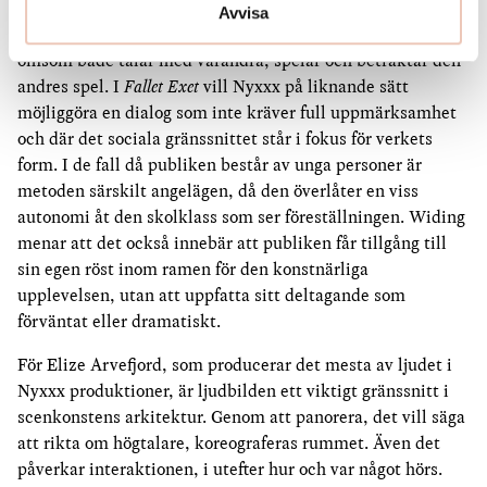
exempel TV-spel. För Widing är det ett perfekt exempel på
Avvisa
hur samtal kring interaktion uppstår automatiskt, då man
ömsom både talar med varandra, spelar och betraktar den
andres spel. I
Fallet Exet
vill Nyxxx på liknande sätt
möjliggöra en dialog som inte kräver full uppmärksamhet
och där det sociala gränssnittet står i fokus för verkets
form. I de fall då publiken består av unga personer är
metoden särskilt angelägen, då den överlåter en viss
autonomi åt den skolklass som ser föreställningen. Widing
menar att det också innebär att publiken får tillgång till
sin egen röst inom ramen för den konstnärliga
upplevelsen, utan att uppfatta sitt deltagande som
förväntat eller dramatiskt.
För Elize Arvefjord, som producerar det mesta av ljudet i
Nyxxx produktioner, är ljudbilden ett viktigt gränssnitt i
scenkonstens arkitektur. Genom att panorera, det vill säga
att rikta om högtalare, koreograferas rummet. Även det
påverkar interaktionen, i utefter hur och var något hörs.