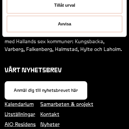
Tillåt urval
Avvisa
Art Inside Out drivs av Region Halland i samarbete
med Hallands sex kommuner: Kungsbacka,
Varberg, Falkenberg, Halmstad, Hylte och Laholm.
VÅRT NYHETSBREV
Anmäl dig till nyhetsbrevet här
Kalendarium
Samarbeten & projekt
Utställningar
Kontakt
AIO Residens
Nyheter