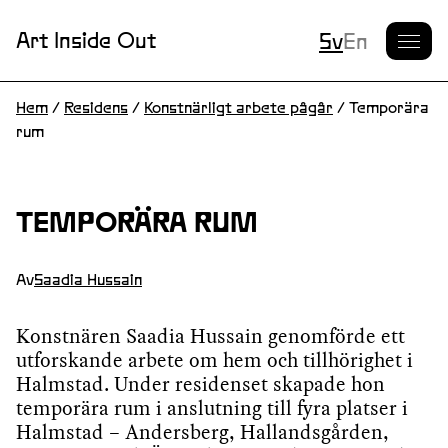
Nuvarande S
Art Inside Out
Sv
En
Hem
/
Residens
/
Konstnärligt arbete pågår
/
Temporära
rum
TEMPORÄRA RUM
Av
Saadia Hussain
Konstnären Saadia Hussain genomförde ett
utforskande arbete om hem och tillhörighet i
Halmstad. Under residenset skapade hon
temporära rum i anslutning till fyra platser i
Halmstad – Andersberg, Hallandsgården,