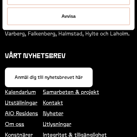
Avvisa
Art Inside Out drivs av Region Halland i samarbete
med Hallands sex kommuner: Kungsbacka,
Varberg, Falkenberg, Halmstad, Hylte och Laholm.
VÅRT NYHETSBREV
Anmäl dig till nyhetsbrevet här
Kalendarium
Samarbeten & projekt
Utställningar
Kontakt
AIO Residens
Nyheter
Om oss
Utlysningar
Konstnärer
Integritet & tillgänglighet