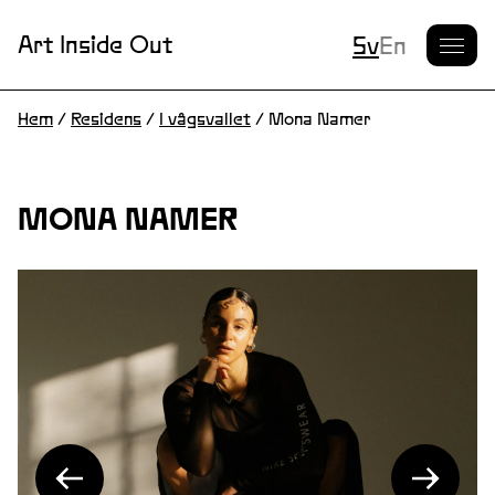
Nuvarande S
Art Inside Out
Sv
En
Hem
/
Residens
/
I vågsvallet
/
Mona Namer
MONA NAMER