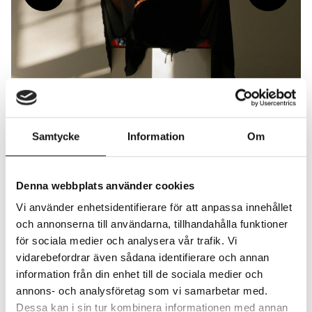
Samtycke
Information
Om
Mona Namér är dansare och koreograf som
Denna webbplats använder cookies
under öppningen av utställningen ”I
Vi använder enhetsidentifierare för att anpassa innehållet
vågsvallet” genomför ett nyproducerat
och annonserna till användarna, tillhandahålla funktioner
performanceverk som går i dialog med Eric
för sociala medier och analysera vår trafik. Vi
Magassas verk.
vidarebefordrar även sådana identifierare och annan
information från din enhet till de sociala medier och
annons- och analysföretag som vi samarbetar med.
Dessa kan i sin tur kombinera informationen med annan