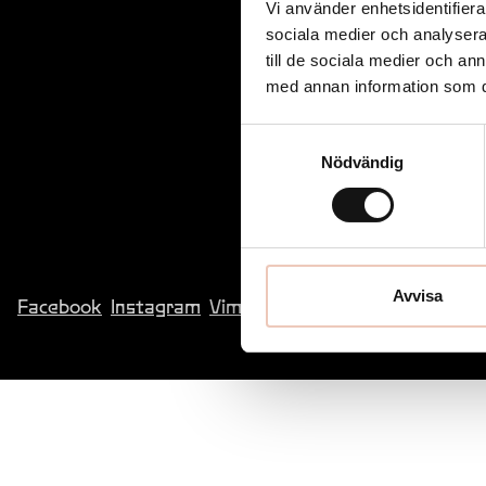
Vi använder enhetsidentifierar
sociala medier och analysera 
till de sociala medier och a
med annan information som du 
Samtyckesval
Nödvändig
Avvisa
Facebook
Instagram
Vimeo