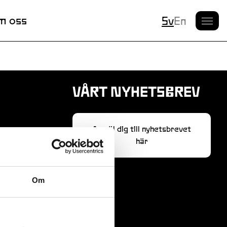
Nuvarande S
m oss
Sv
En
VÅRT NYHETSBREV
Anmäl dig till nyhetsbrevet
här
Om