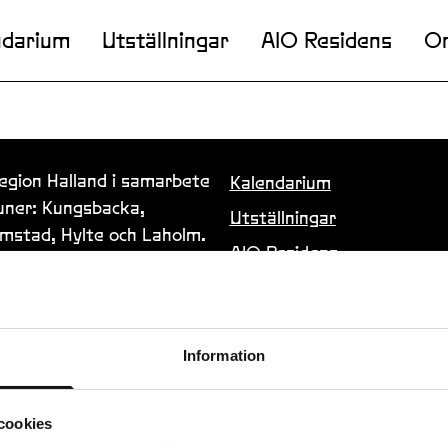
ndarium
Utställningar
AIO Residens
O
Region Halland i samarbete
Kalendarium
ner: Kungsbacka,
Utställningar
lmstad, Hylte och Laholm.
AIO Residens
Om oss
Konstnärer
Information
AIO Journal
Samarbeten & projekt
cookies
Kontakt