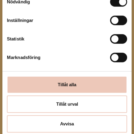
Nödvändig
Inställningar
Andra koreografier, nya rum - Kungsbacka kommun och
Halmstads kommun
Statistik
Marknadsföring
Tillåt alla
Tillåt urval
Avvisa