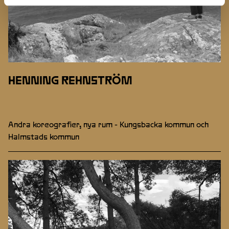
HENNING REHNSTRÖM
Andra koreografier, nya rum - Kungsbacka kommun och
Halmstads kommun