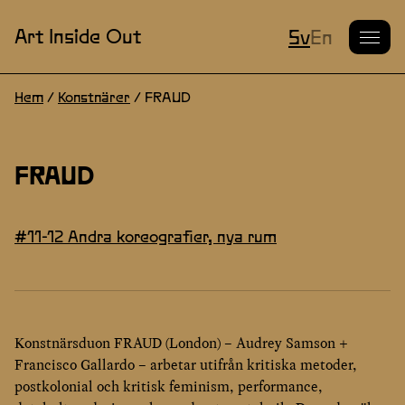
Nuvarande S
Art Inside Out
Sv
En
Hem
/
Konstnärer
/
FRAUD
FRAUD
#11-12 Andra koreografier, nya rum
Konstnärsduon FRAUD (London) – Audrey Samson +
Francisco Gallardo – arbetar utifrån kritiska metoder,
postkolonial och kritisk feminism, performance,