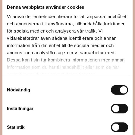
Alla dagar under sommaren under Tjolöholms
Denna webbplats använder cookies
Fri entré och drop
-in.
ordinarie öppettider.
Hitta hit
↓
Vi använder enhetsidentifierare för att anpassa innehållet
och annonserna till användarna, tillhandahålla funktioner
Med bil: Tjolöholms Slott ligger ca 4 mil söder om
Tillgänglighet
↓
för sociala medier och analysera vår trafik. Vi
Göteborg. Från E6/E20 väljer du avfart 58,
Var:
vidarebefordrar även sådana identifierare och annan
Fjärås/Tjolöholm. Följ därefter skyltning.
Begränsad tillgänglighet för personer med nedsatt
Tjolöholm slott, Kungsbacka
information från din enhet till de sociala medier och
rörelse- eller orienteringsförmåga.
Med buss: Om du åker kollektivt väljer du
annons- och analysföretag som vi samarbetar med.
pendeltåg från Göteborg till Kungsbacka, därefter
Dessa kan i sin tur kombinera informationen med annan
buss 732 mot Frillesås. Från hållplatsen Torpa
information som du har tillhandahållit eller som de har
Smedja är det ca 3,5 kilometers promenad.
Klicka
samlat in när du har använt deras tjänster.
här för tidtabell.
Samtyckesval
Nödvändig
GPS
N 57 23.903
Ö 12 6.188
Inställningar
Statistik