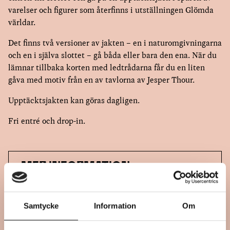
varelser och figurer som återfinns i utställningen Glömda
världar.
Det finns två versioner av jakten – en i naturomgivningarna
och en i själva slottet – gå båda eller bara den ena. När du
lämnar tillbaka korten med ledtrådarna får du en liten
gåva med motiv från en av tavlorna av Jesper Thour.
Upptäcktsjakten kan göras dagligen.
Fri entré och drop
-in.
MER INFORMATION
Tid och plats
↓
Samtycke
Information
Om
När:
Mer info
↓