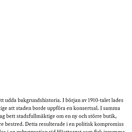
tt udda bakgrundshistoria. I början av 1910-talet lades
tige att staden borde uppföra en konsertsal. I samma
g bett stadsfullmäktige om en ny och större butik,
are bestred. Detta resulterade i en politisk kompromiss
ades i en nybyggnation vid Hästtorget som fick inrymma