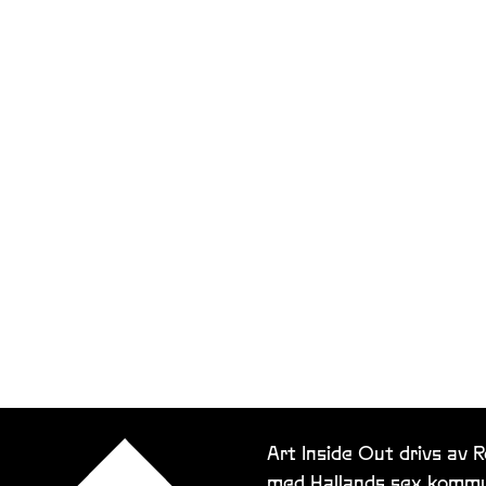
Art Inside Out drivs av 
med Hallands sex kommu