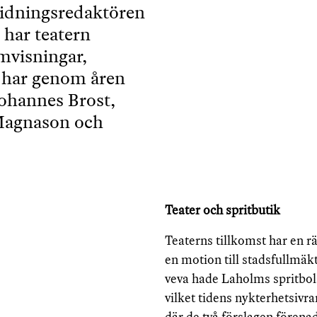
 tidningsredaktören
har teatern
lmvisningar,
 har genom åren
Johannes Brost,
 Magnason och
Teater och spritbutik
Teaterns tillkomst har en rä
en motion till stadsfullmäk
veva hade Laholms spritbola
vilket tidens nykterhetsivr
där de två förslagen fören