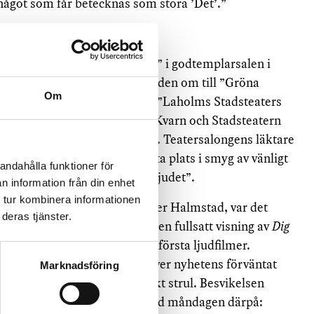
 något som får betecknas som stora ’Det’.”
af
ade ”Laholms Biografteater” i godtemplarsalen i
adsdel. Tre år senare döptes den om till ”Gröna
Om
dligt skilja verksamheten från ”Laholms Stadsteaters
1915 i teatersalongen. Gröna Kvarn och Stadsteatern
 filmpubliken under lång tid. Teatersalongens läktare
del, där minderåriga tilläts ta plats i smyg av vänligt
andahålla funktioner för
r, trots märkningen ”barnförbjudet”.
n information från din enhet
 tur kombinera informationen
930, nästan tio månader efter Halmstad, var det
deras tjänster.
Stadsteatern hann först med en fullsatt visning av
Dig
bt
) från 1929, en av Tysklands första ljudfilmer.
 notiser i lokalpressen. Utöver nyhetens förväntat
Marknadsföring
premiärvisningen av tekniskt strul. Besvikelsen
 »Petit» i tidningen Sydhalland måndagen därpå: