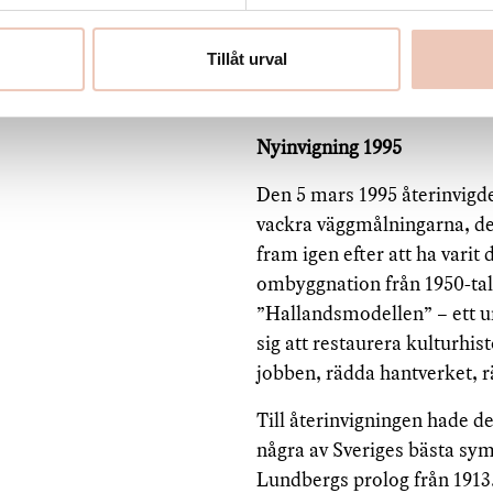
”Filmen har tydligen omfatt
kopia vi fingo se och höra h
Tillåt urval
som ljud. Skall det bli mera
bättre. Annars nöja vi oss
Nyinvigning 1995
Den 5 mars 1995 återinvigd
vackra väggmålningarna, det
fram igen efter att ha vari
ombyggnation från 1950-tale
”Hallandsmodellen” – ett un
sig att restaurera kulturhi
jobben, rädda hantverket, 
Till återinvigningen hade 
några av Sveriges bästa sy
Lundbergs prolog från 1913.