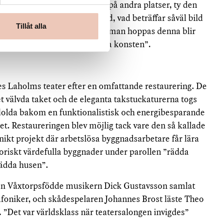
ats med stark kärlek av folk på andra platser, ty den
är var mer än lovligt skamfilad, vad beträffar såväl bild
Tillåt alla
 ljudfilm i fortsättningen, får man hoppas denna blir
 mer än gärna med den stumma konsten”.
es Laholms teater efter en omfattande restaurering. De
 välvda taket och de eleganta takstuckaturerna togs
t dolda bakom en funktionalistisk och energibesparande
t. Restaureringen blev möjlig tack vare den så kallade
ikt projekt där arbetslösa byggnadsarbetare får lära
storiskt värdefulla byggnader under parollen ”rädda
rädda husen”.
den Våxtorpsfödde musikern Dick Gustavsson samlat
mfoniker, och skådespelaren Johannes Brost läste Theo
 ”Det var världsklass när teatersalongen invigdes”