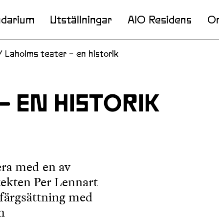
ndarium
Utställningar
AIO Residens
O
/
Laholms teater – en historik
– EN HISTORIK
era med en av
tekten Per Lennart
färgsättning med
n