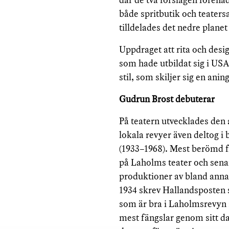
både spritbutik och teater
tilldelades det nedre planet
Uppdraget att rita och desi
som hade utbildat sig i US
stil, som skiljer sig en ani
Gudrun Brost debuterar
På teatern utvecklades den
lokala revyer även deltog 
(1933–1968). Mest berömd f
på Laholms teater och sena
produktioner av bland anna
1934 skrev Hallandsposten s
som är bra i Laholmsrevyn 
mest fängslar genom sitt d