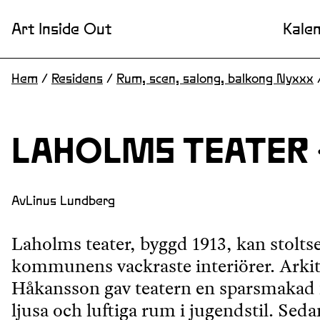
Art Inside Out
Kale
Hem
/
Residens
/
Rum, scen, salong, balkong Nyxxx
LAHOLMS TEATER 
Av
Linus Lundberg
Laholms teater, byggd 1913, kan stolts
kommunens vackraste interiörer. Arki
Håkansson gav teatern en sparsmakad 
ljusa och luftiga rum i jugendstil. Seda