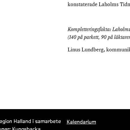
konstaterade Laholms Tidni
Kompletteringsfakta: Laholms t
(140 på parkett, 90 på läktare
Linus Lundberg, kommunik
Region Halland i samarbete
Kalendarium
ner: Kungsbacka,