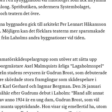
salong. Spritbutiken, sedermera Systembolaget,
 och teatern det övre.
gna byggnaden gick till arkitekt Per Lennart Håkansson
A. Möjligen kan det förklara teaterns mer sparsmakade
ng från Laholms andra byggnationer vid tiden.
 amatörskådespelargrupp som utöver att sätta upp
i borgmästare Axel Malmquists årliga ”Lagaholmsspel”
rån stadens revyscen är Gudrun Brost, som debuterade
re skördade stora framgångar som skådespelare i
t Karl Gerhard och Ingmar Bergman. Den 26 januari
åhär efter Gudruns debut i Laholm: ”Bland allt annat
av anno 1934 är en ung dam, Gudrun Brost, som väl
ansanta uppträdande. Hon visar sig emellertid ha, utom