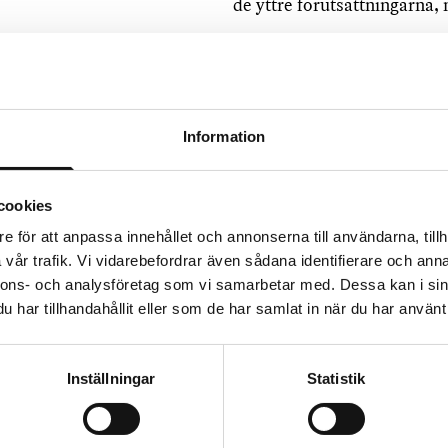
de yttre förutsättningarna,
Laholms Stadsteaters Biogr
Den 16 september 1915 öppn
Gamleby, Laholms äldsta st
Information
Kvarn”, möjligen för att ty
Biograf” som startade upp 
konkurrerade om den lokala
cookies
kom att bli en konkurrensför
e för att anpassa innehållet och annonserna till användarna, tillh
sinnade biljettkontrollante
vår trafik. Vi vidarebefordrar även sådana identifierare och anna
nnons- och analysföretag som vi samarbetar med. Dessa kan i sin
Lördagen den 22 november 1
har tillhandahållit eller som de har samlat in när du har använt 
ljudfilmspremiär i Laholm. 
har jag kär
(
Dich hab ich gelie
Händelsen fick några mindre
Inställningar
Statistik
falnande behag omgärdades 
kanaliserades av signaturen