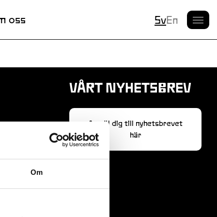
Nuvarande S
m oss
Sv
En
VÅRT NYHETSBREV
Anmäl dig till nyhetsbrevet
här
Om