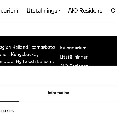
ndarium
Utställningar
AIO Residens
O
Region Halland i samarbete
Kalendarium
ner: Kungsbacka,
Utställningar
lmstad, Hylte och Laholm.
AIO Residens
Om oss
Konstnärer
Information
AIO Journal
Samarbeten & projekt
cookies
Kontakt