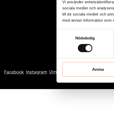
Vi använder enhetsidentifierar
sociala medier och analysera 
till de sociala medier och a
med annan information som du 
Samtyckesval
Nödvändig
Avvisa
Facebook
Instagram
Vimeo