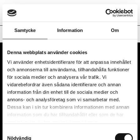
Nuvarande S
Art Inside Out
Sv
En
Samtycke
Information
Om
Hem
/
#19 I vågsvallet
Denna webbplats använder cookies
Vi använder enhetsidentifierare för att anpassa innehållet
och annonserna till användarna, tillhandahålla funktioner
för sociala medier och analysera vår trafik. Vi
vidarebefordrar även sådana identifierare och annan
information från din enhet till de sociala medier och
Art Inside Out drivs av Region Halland i samarbete
annons- och analysföretag som vi samarbetar med.
med Hallands sex kommuner: Kungsbacka,
Dessa kan i sin tur kombinera informationen med annan
Varberg, Falkenberg, Halmstad, Hylte och Laholm.
information som du har tillhandahållit eller som de har
samlat in när du har använt deras tjänster.
Samtyckesval
VÅRT NYHETSBREV
Nödvändig