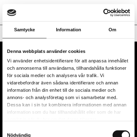
Nuvarande S
Art Inside Out
Sv
En
Samtycke
Information
Om
Hem
/
#17 Forgotten Realms
Denna webbplats använder cookies
Vi använder enhetsidentifierare för att anpassa innehållet
och annonserna till användarna, tillhandahålla funktioner
för sociala medier och analysera vår trafik. Vi
vidarebefordrar även sådana identifierare och annan
information från din enhet till de sociala medier och
Art Inside Out drivs av Region Halland i samarbete
annons- och analysföretag som vi samarbetar med.
med Hallands sex kommuner: Kungsbacka,
Dessa kan i sin tur kombinera informationen med annan
Varberg, Falkenberg, Halmstad, Hylte och Laholm.
information som du har tillhandahållit eller som de har
samlat in när du har använt deras tjänster.
Samtyckesval
VÅRT NYHETSBREV
Nödvändig