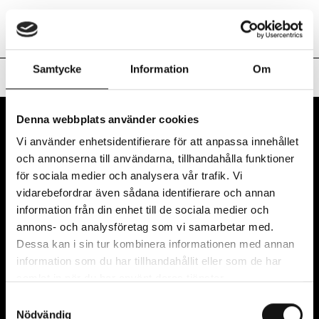
Nuvarande S
Art Inside Out
Sv
En
Samtycke
Information
Om
Hem
/
#10 Störningar i utopin, kvarglömda platser
Denna webbplats använder cookies
Vi använder enhetsidentifierare för att anpassa innehållet
och annonserna till användarna, tillhandahålla funktioner
för sociala medier och analysera vår trafik. Vi
vidarebefordrar även sådana identifierare och annan
information från din enhet till de sociala medier och
Art Inside Out drivs av Region Halland i samarbete
annons- och analysföretag som vi samarbetar med.
med Hallands sex kommuner: Kungsbacka,
Dessa kan i sin tur kombinera informationen med annan
Varberg, Falkenberg, Halmstad, Hylte och Laholm.
information som du har tillhandahållit eller som de har
samlat in när du har använt deras tjänster.
Samtyckesval
VÅRT NYHETSBREV
Nödvändig