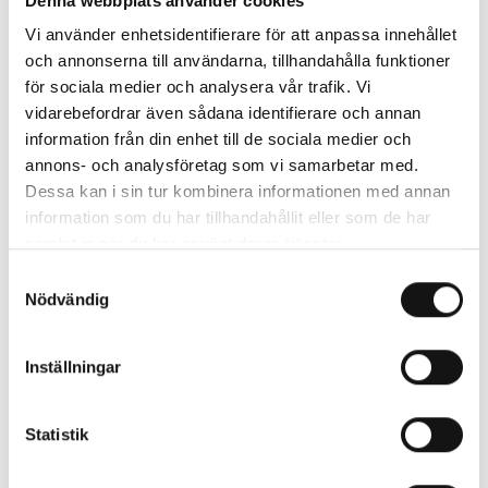
Denna webbplats använder cookies
Vi använder enhetsidentifierare för att anpassa innehållet
och annonserna till användarna, tillhandahålla funktioner
för sociala medier och analysera vår trafik. Vi
vidarebefordrar även sådana identifierare och annan
information från din enhet till de sociala medier och
annons- och analysföretag som vi samarbetar med.
Dessa kan i sin tur kombinera informationen med annan
information som du har tillhandahållit eller som de har
Ladda ner bild
samlat in när du har använt deras tjänster.
Platsen som håller andan, Valeria Montti Colque 2026
Samtyckesval
Nödvändig
Foto Hendrik Zeitler
Inställningar
Statistik