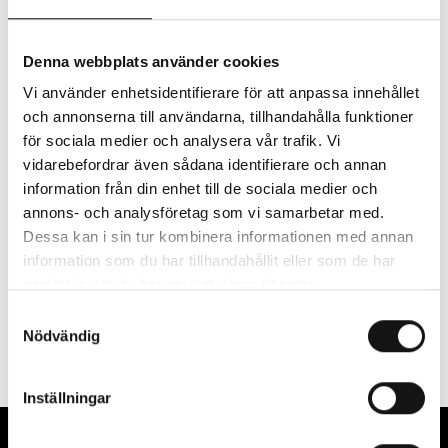
Denna webbplats använder cookies
Vi använder enhetsidentifierare för att anpassa innehållet
och annonserna till användarna, tillhandahålla funktioner
för sociala medier och analysera vår trafik. Vi
vidarebefordrar även sådana identifierare och annan
information från din enhet till de sociala medier och
annons- och analysföretag som vi samarbetar med.
Dessa kan i sin tur kombinera informationen med annan
MORE ABOUT THE
↓
information som du har tillhandahållit eller som de har
samlat in när du har använt deras tjänster.
RESIDENCY
Samtyckesval
Nödvändig
Inställningar
Film
KAYO MPOYI