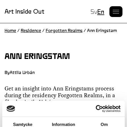
Current L
Art Inside Out
Sv
En
Home
/
Residence
/
Forgotten Realms
/
Ann Eringstam
ANN ERINGSTAM
By
Attila Urbán
Get an insight into Ann Eringstams process
during the residency Forgotten Realms, in a
film by Attila Urbán.
Samtycke
Information
Om