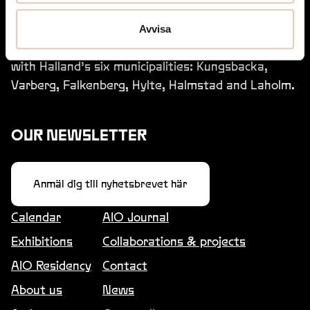
Gustav Hellberg
Avvisa
Art Inside Out is run by Region Halland together
Konstverk
with Halland’s six municipalities: Kungsbacka,
ÖN
Varberg, Falkenberg, Hylte, Halmstad and Laholm.
OUR NEWSLETTER
, ,
Anmäl dig till nyhetsbrevet här
Konstverk
VERKSTADEN
Calendar
AIO Journal
Exhibitions
Collaborations & projects
AIO Residency
Contact
, ,
About us
News