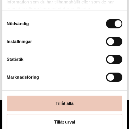
information som du har tillhandahållit eller som de har
samlat in när du har använt deras tjänster.
Samtyckesval
Nödvändig
Inställningar
Statistik
MER OM RESIDENSET
↓
Marknadsföring
Konstverk
Tillåt alla
ALFAPONNY
Tillåt urval