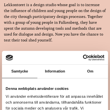
Lekkontoret is a design studio whose goal is to increase
the influence of children and young people on the design of
the city through participatory design processes. Together
with a group of young people in Falkenberg, they have
spent the autumn developing tools and methods that are
used for dialogue and design. Now you have the chance to
test their tool shed yourself.
WORKSHOP WITH LEKKONTORET
Samtycke
Information
Om
Time and place
↓
When: October 31, 13:30 h – 15:30
h
Denna webbplats använder cookies
To participate
↓
Where: Rian Design Museum, Falkenberg
Vi använder enhetsidentifierare för att anpassa innehållet
Send an email to: lars.friden@regionhalland.se
och annonserna till användarna, tillhandahålla funktioner
för sociala medier och analysera vår trafik. Vi